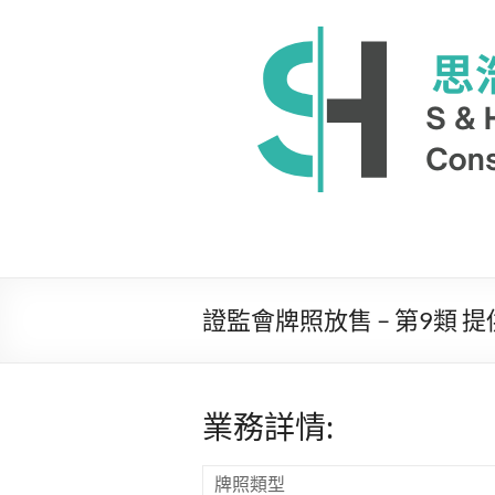
Skip
to
思
content
浩
國
際
顧
問
有
證監會牌照放售 – 第9類 提供
限
公
司
業務詳情:
為
牌照類型
客