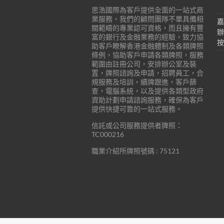
訓
思浩國際為客戶提供全面的一站式商
及
業服務，我們的顧問團隊不單具備相
嘉
人
關範疇的專業認可資格，而且擁有豐
辦
富的銀行及金融業務的經驗，致力協
才
按
助客戶瞭解香港金融體制及各類牌照
招
條例，協助客戶申請各類牌照，服務
聘
範圍由註冊公司，安排辦公室及裝
置，牌照諮詢及申請，招聘員工，合
等
規服務及培訓，續牌跟進，客戶篩
服
查，電腦系統，以及提供各類型政府
務。
資助計劃申請諮詢服務，確保為客戶
提供快捷可靠的一站式服務。
信託或公司服務提供者牌照：
TC000216
職業介紹所牌照號碼 : 75121