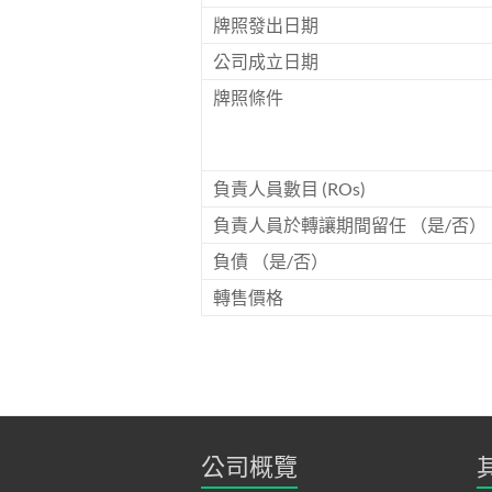
戶
牌照發出日期
提
公司成立日期
供
牌照條件
公
司
註
冊，
負責人員數目 (ROs)
牌
負責人員於轉讓期間留任 （是/否）
照
申
負債 （是/否）
請，
轉售價格
業
務
轉
讓，
人
才
公司概覽
培