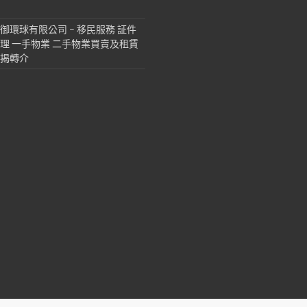
御環球有限公司 – 移民服務 証件
理 一手物業 二手物業買賣及租賃
揭轉介