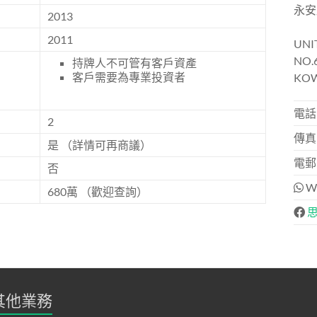
永安
2013
2011
UNIT
NO.
持牌人不可管有客戶資產
客戶需要為專業投資者
KOW
電話:
2
傳真:
是 （詳情可再商議）
電郵: 
否
Wh
680萬 （歡迎查詢）
其他業務