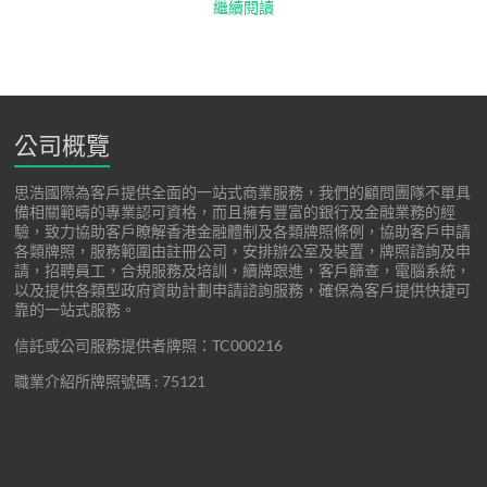
繼續閱讀
公司概覽
思浩國際為客戶提供全面的一站式商業服務，我們的顧問團隊不單具
備相關範疇的專業認可資格，而且擁有豐富的銀行及金融業務的經
驗，致力協助客戶瞭解香港金融體制及各類牌照條例，協助客戶申請
各類牌照，服務範圍由註冊公司，安排辦公室及裝置，牌照諮詢及申
請，招聘員工，合規服務及培訓，續牌跟進，客戶篩查，電腦系統，
以及提供各類型政府資助計劃申請諮詢服務，確保為客戶提供快捷可
靠的一站式服務。
信託或公司服務提供者牌照：TC000216
職業介紹所牌照號碼 : 75121