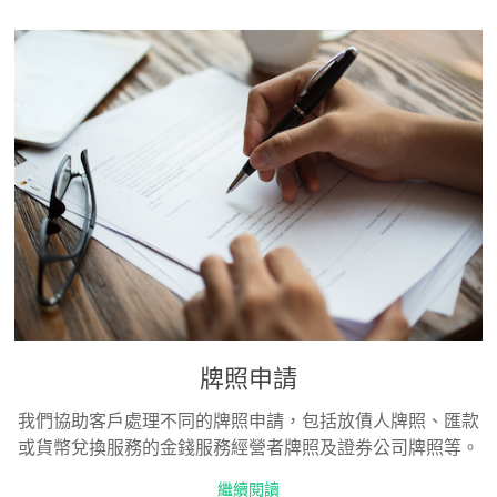
務
轉
讓，
人
才
培
訓
及
人
才
招
聘
等
服
牌照申請
務。
我們協助客戶處理不同的牌照申請，包括放債人牌照、匯款
或貨幣兌換服務的金錢服務經營者牌照及證券公司牌照等。
繼續閱讀