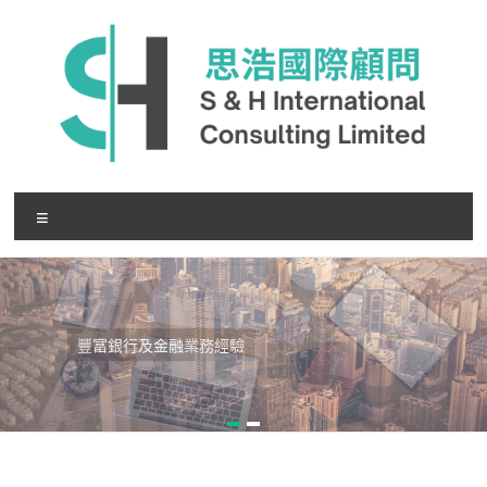
Skip
to
content
思
選
浩
單
國
際
一站式商業服務
顧
問
有