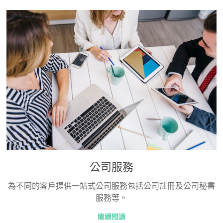
限
公
司
為
客
戶
提
供
公
司
註
冊，
公司服務
牌
照
為不同的客戶提供一站式公司服務包括公司註冊及公司秘書
申
服務等。
請，
業
繼續閱讀