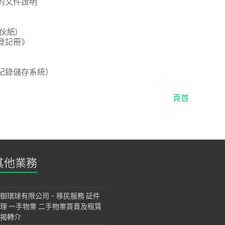
的文件證明
伙紙)
登記冊》
紀錄儲存系統）
頁首
其他業務
御環球有限公司 – 移民服務 証件
理 一手物業 二手物業買賣及租賃
揭轉介