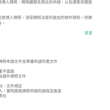
放債人牌照、牌照續期及簽註的申請，以及調查有關放
的放債人牌照，須受牌照法庭所施加的條件限制。持牌
件。
頁首
牌照申請文件及準備申請所需文件
畫平面圖
及額外牌照文件
制、文件規定
人，實時跟進牌照申請的過程及進度
責任