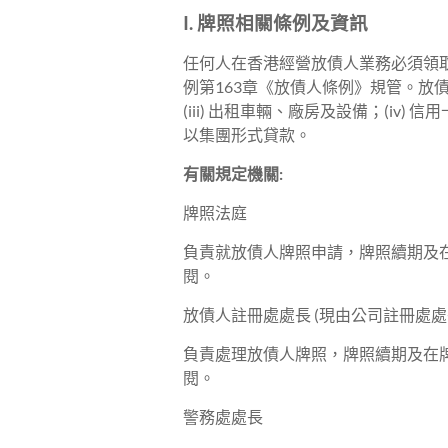
戶
I. 牌照相關條例及資訊
提
任何人在香港經營放債人業務必須領
供
例第163章《放債人條例》規管。放債人主
公
(iii) 出租車輛、廠房及設備；(iv) 信
司
以集團形式貸款。
註
冊，
有關規定機關
:
牌
照
牌照法庭
申
負責就放債人牌照申請，牌照續期及在
請，
閱。
業
務
放債人註冊處處長 (現由公司註冊處處
轉
負責處理放債人牌照，牌照續期及在牌
讓，
閱。
人
才
警務處處長
培