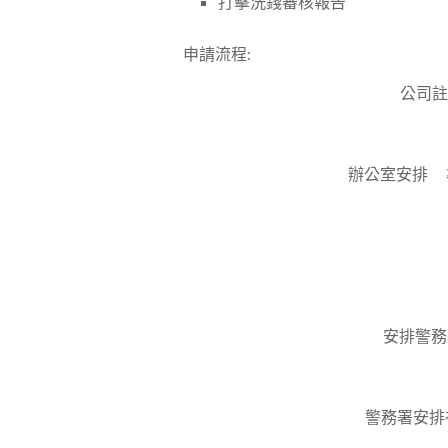
打擊洗錢審核報告
申請流程:
公司註
辦公室安排 準
安排警務
警務署安排視