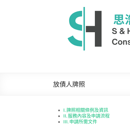
Skip
to
思
content
浩
國
際
顧
問
有
放債人牌照
限
公
司
I. 牌照相關條例及資訊
II. 服務內容及申請流程
III. 申請所需文件
為
客