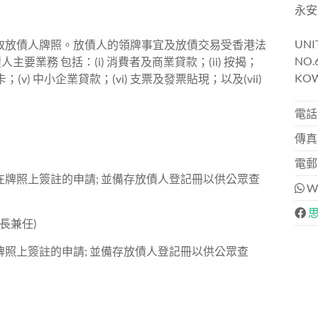
永安
UNIT
取放債人牌照。放債人的領牌事宜及放債交易受香港法
NO.
要業務 包括：(i) 消費者及商業貸款；(ii) 按揭；
KOW
用卡；(v) 中小企業貸款；(vi) 支票及發票貼現；以及(vii)
電話:
傳真:
電郵: 
牌照上簽註的申請; 並備存放債人登記冊以供公眾查
Wh
長兼任)
照上簽註的申請; 並備存放債人登記冊以供公眾查