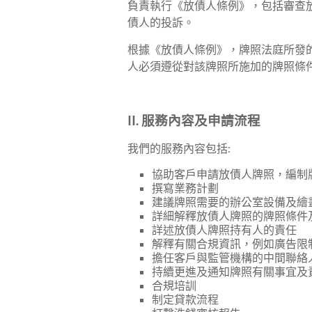
訓
負責執行《放債人條例》，包括審查
及
債人的投訴。
人
根據《放債人條例》，牌照法庭所發
才
人必須遵從對該牌照所施加的牌照條
招
聘
等
II. 服務內容及申請流程
服
務。
我們的服務內容包括:
協助客戶申請放債人牌照，編制
撰寫業務計劃
建議牌照需要的辦公室設備及繪
詳細解釋放債人牌照的牌照條件
詳述放債人牌照持有人的責任
解釋有關合規資訊，例如廣告限
擔任客戶與監管機構的中間聯絡
持續更進及通知牌照有關事宜及
合規培訓
制定貸款流程