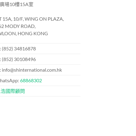
廣場10樓15A室
 15A, 10/F, WING ON PLAZA,
62 MODY ROAD,
LOON, HONG KONG
 (852) 34816878
 (852) 30108496
info@shinternational.com.hk
atsApp:
68868302
思浩國際顧問