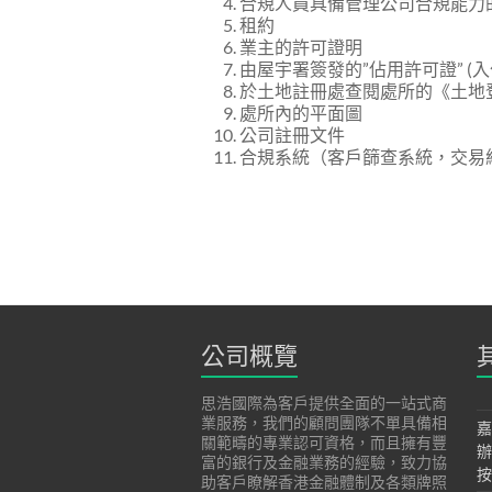
合規人員具備管理公司合規能力
租約
業主的許可證明
由屋宇署簽發的”佔用許可證” (入
於土地註冊處查閱處所的《土地
處所內的平面圖
公司註冊文件
合規系統（客戶篩查系統，交易
公司概覽
思浩國際為客戶提供全面的一站式商
業服務，我們的顧問團隊不單具備相
嘉
關範疇的專業認可資格，而且擁有豐
辦
富的銀行及金融業務的經驗，致力協
按
助客戶瞭解香港金融體制及各類牌照