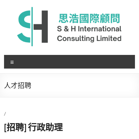
Skip
to
content
思
選
浩
單
國
人才招聘
際
顧
問
/
有
[招聘] 行政助理