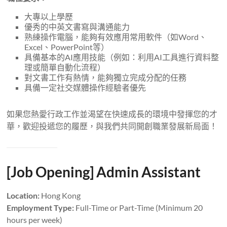
務
轉
大專以上學歷
讓，
優秀的中英文書寫與溝通能力
熟練操作電腦，能夠有效應用常用軟件（如Word、
人
Excel、PowerPoint等）
才
具備基本的AI應用技能（例如：利用AI工具進行資料整
培
理或簡單自動化流程）
訓
對文書工作有熱情，能夠獨立完成分配的任務
及
具備一定社交媒體操作經驗者優先
人
才
如果您熱愛行政工作並渴望在快速成長的環境中發揮您的才
招
華，歡迎投遞您的履歷，與我們共同開創職業發展新局面！
聘
等
服
[Job Opening] Admin Assistant
務。
Location:
Hong Kong
Employment Type:
Full-Time or Part-Time (Minimum 20
hours per week)