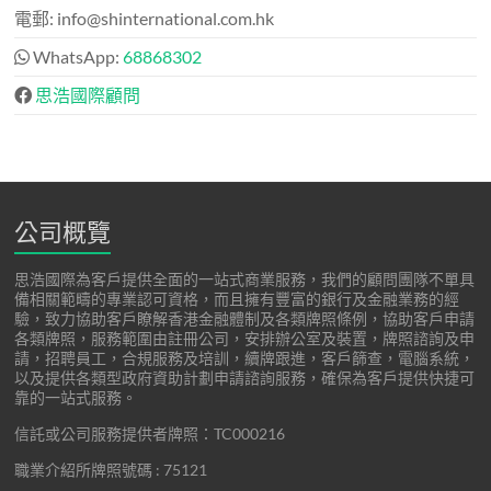
電郵: info@shinternational.com.hk
WhatsApp:
68868302
思浩國際顧問
公司概覽
思浩國際為客戶提供全面的一站式商業服務，我們的顧問團隊不單具
備相關範疇的專業認可資格，而且擁有豐富的銀行及金融業務的經
驗，致力協助客戶瞭解香港金融體制及各類牌照條例，協助客戶申請
各類牌照，服務範圍由註冊公司，安排辦公室及裝置，牌照諮詢及申
請，招聘員工，合規服務及培訓，續牌跟進，客戶篩查，電腦系統，
以及提供各類型政府資助計劃申請諮詢服務，確保為客戶提供快捷可
靠的一站式服務。
信託或公司服務提供者牌照：TC000216
職業介紹所牌照號碼 : 75121