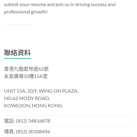
submit your resume and join us in driving success and
professional growth!
聯絡資料
香港九龍麼地道62號
永安廣場10樓15A室
UNIT 15A, 10/F, WING ON PLAZA,
NO.62 MODY ROAD,
KOWLOON, HONG KONG
電話: (852) 34816878
傳真: (852) 30108496