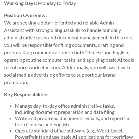
Working Days:
Monday to Friday
Position Overview:
We are seeking a detail-oriented and reliable Admin
Assistant with strong bilingual skills to handle our daily
administrative tasks and document management. In this role,
you will be responsible for filing documents, drafting and
proofreading communications in both Chinese and English,
operating routine computer tasks, and applying basic AI tools
to enhance work efficiency. Additionally, you will assist with
social media advertising efforts to support our brand
promotion.
Key Responsibilities:
Manage day-to-day office administrative tasks,
including document preparation and data filing
Write and proofread documents, emails, and reports in
both Chinese and English
Operate standard office software (e.g., Word, Excel,
PowerPoint) and use basic AI applications for workflow