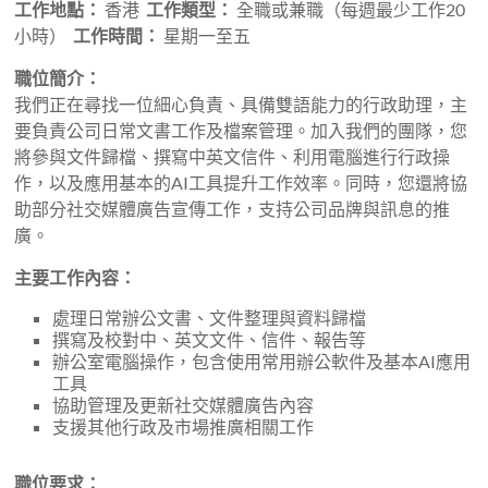
限
工作地點：
香港
工作類型：
全職或兼職（每週最少工作20
公
小時）
工作時間：
星期一至五
司
職位簡介：
我們正在尋找一位細心負責、具備雙語能力的行政助理，主
為
要負責公司日常文書工作及檔案管理。加入我們的團隊，您
客
將參與文件歸檔、撰寫中英文信件、利用電腦進行行政操
戶
作，以及應用基本的AI工具提升工作效率。同時，您還將協
提
助部分社交媒體廣告宣傳工作，支持公司品牌與訊息的推
供
廣。
公
主要工作內容：
司
註
處理日常辦公文書、文件整理與資料歸檔
冊，
撰寫及校對中、英文文件、信件、報告等
辦公室電腦操作，包含使用常用辦公軟件及基本AI應用
牌
工具
照
協助管理及更新社交媒體廣告內容
申
支援其他行政及市場推廣相關工作
請，
業
職位要求：