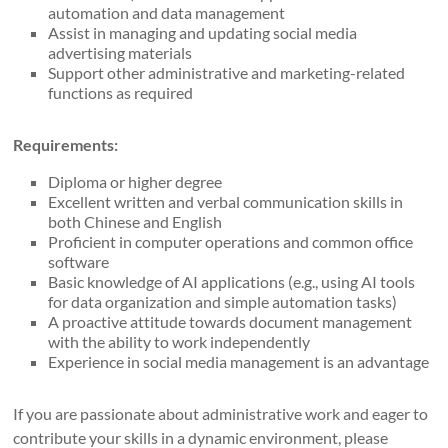
automation and data management
Assist in managing and updating social media
advertising materials
Support other administrative and marketing-related
functions as required
Requirements:
Diploma or higher degree
Excellent written and verbal communication skills in
both Chinese and English
Proficient in computer operations and common office
software
Basic knowledge of AI applications (e.g., using AI tools
for data organization and simple automation tasks)
A proactive attitude towards document management
with the ability to work independently
Experience in social media management is an advantage
If you are passionate about administrative work and eager to
contribute your skills in a dynamic environment, please